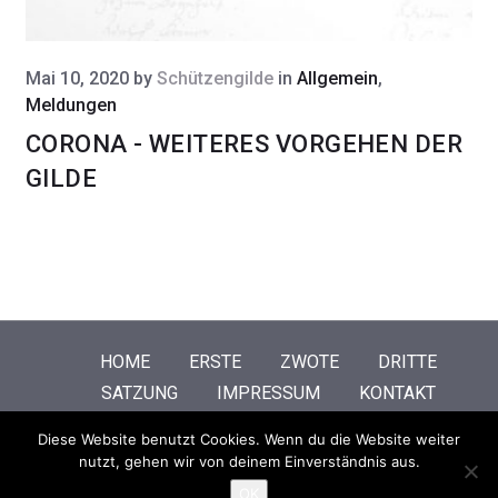
Mai 10, 2020
by
Schützengilde
in
Allgemein
,
Meldungen
CORONA - WEITERES VORGEHEN DER
GILDE
HOME
ERSTE
ZWOTE
DRITTE
SATZUNG
IMPRESSUM
KONTAKT
Diese Website benutzt Cookies. Wenn du die Website weiter
© 2026 Schützengilde Lage. All Rights Reserved.
Hinweise zum
nutzt, gehen wir von deinem Einverständnis aus.
Datenschutz
OK