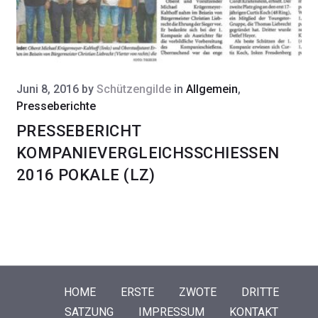
Juni 8, 2016
by
Schützengilde
in
Allgemein
,
Presseberichte
PRESSEBERICHT
KOMPANIEVERGLEICHSSCHIESSEN 2
016 POKALE (LZ)
HOME
ERSTE
ZWOTE
DRITTE
SATZUNG
IMPRESSUM
KONTAKT